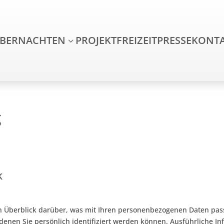
BERNACHTEN
PROJEKT
FREIZEIT
PRESSE
KONT
3
ME
g
k
n Überblick darüber, was mit Ihren personenbezogenen Daten pas
denen Sie persönlich identifiziert werden können. Ausführliche