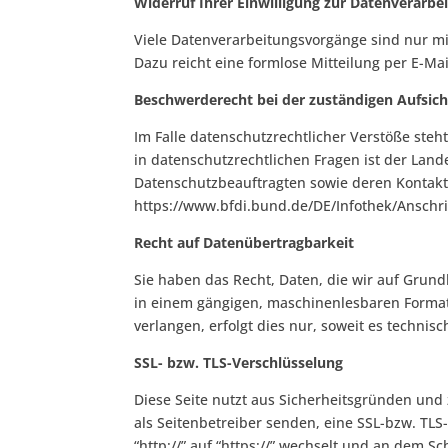
Widerruf Ihrer Einwilligung zur Datenverarbe
Viele Datenverarbeitungsvorgänge sind nur mit 
Dazu reicht eine formlose Mitteilung per E-Ma
Beschwerderecht bei der zuständigen Aufsic
Im Falle datenschutzrechtlicher Verstöße ste
in datenschutzrechtlichen Fragen ist der Lan
Datenschutzbeauftragten sowie deren Konta
https://www.bfdi.bund.de/DE/Infothek/Anschri
Recht auf Datenübertragbarkeit
Sie haben das Recht, Daten, die wir auf Grundl
in einem gängigen, maschinenlesbaren Format
verlangen, erfolgt dies nur, soweit es technisc
SSL- bzw. TLS-Verschlüsselung
Diese Seite nutzt aus Sicherheitsgründen und 
als Seitenbetreiber senden, eine SSL-bzw. TLS
“http://” auf “https://” wechselt und an dem Sc