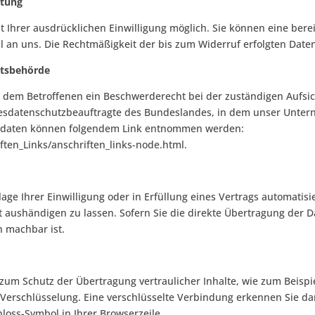
itung
Ihrer ausdrücklichen Einwilligung möglich. Sie können eine bereits
il an uns. Die Rechtmäßigkeit der bis zum Widerruf erfolgten Dat
htsbehörde
ht dem Betroffenen ein Beschwerderecht bei der zuständigen Aufs
desdatenschutzbeauftragte des Bundeslandes, in dem unser Unterne
ktdaten können folgendem Link entnommen werden:
ften_Links/anschriften_links-node.html.
age Ihrer Einwilligung oder in Erfüllung eines Vertrags automatisie
 aushändigen zu lassen. Sofern Sie die direkte Übertragung der 
h machbar ist.
zum Schutz der Übertragung vertraulicher Inhalte, wie zum Beispi
-Verschlüsselung. Eine verschlüsselte Verbindung erkennen Sie da
hloss-Symbol in Ihrer Browserzeile.