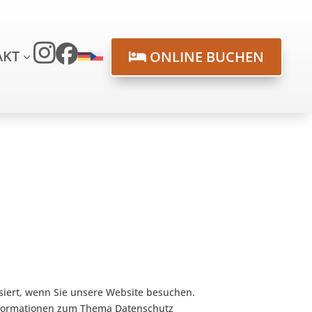
AKT
ONLINE BUCHEN

3
DAS NATURDORF BEI INSTAGRAM
DAS NATURDORF BEI FACEBOOK
siert, wenn Sie unsere Website besuchen.
 Informationen zum Thema Datenschutz